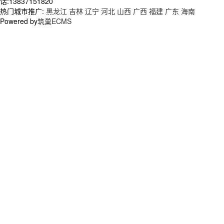
话:13837151820
热门城市推广:
黑龙江
吉林
辽宁
河北
山西
广西
福建
广东
海南
Powered by
筑巢ECMS