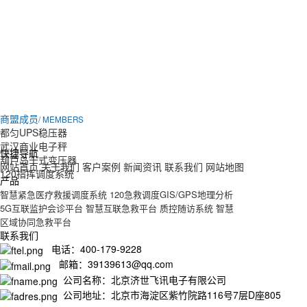
商盟成员
/ MEMBERS
都匀UPS稳压器
武汉商业电子秤
快捷导航
葫芦岛干式变压器
网站首页
关于我们
客户案例
新闻资讯
联系我们
网站地图
120指挥调度系统
产品
智慧紧急医疗救援调度系统
120急救调度GIS/GPS地理分析
5G互联监护会诊平台
智慧互联急救平台
质控随访系统
智慧
区域协同急救平台
联系我们
电话：400-179-9228
邮箱：39139613@qq.com
公司名称：北京济世飞讯电子有限公司
公司地址：北京市海淀区紫竹院路116号7层D座805