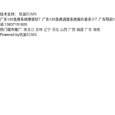
技术支持：
筑巢ECMS
广东120急救系统哪家好？广东120急救调度系统报价是多少？广东院前
话:13837151820
热门城市推广:
黑龙江
吉林
辽宁
河北
山西
广西
福建
广东
海南
Powered by
筑巢ECMS