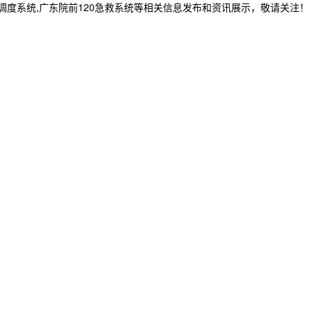
急救调度系统,广东院前120急救系统等相关信息发布和资讯展示，敬请关注！