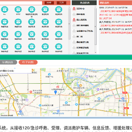
务系统，从接收120/急诊呼救、受理、调派救护车辆、信息反馈、增援处