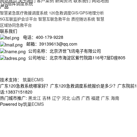
网站首页
关于我们
客户案例
新闻资讯
联系我们
网站地图
120指挥调度系统
产品
智慧紧急医疗救援调度系统
120急救调度GIS/GPS地理分析
5G互联监护会诊平台
智慧互联急救平台
质控随访系统
智慧
区域协同急救平台
联系我们
电话：400-179-9228
邮箱：39139613@qq.com
公司名称：北京济世飞讯电子有限公司
公司地址：北京市海淀区紫竹院路116号7层D座805
技术支持：
筑巢ECMS
广东120急救系统哪家好？广东120急救调度系统报价是多少？广东院前
话:13837151820
热门城市推广:
黑龙江
吉林
辽宁
河北
山西
广西
福建
广东
海南
Powered by
筑巢ECMS