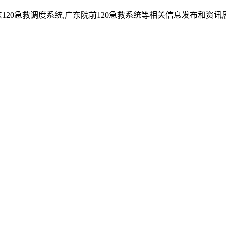
东120急救调度系统,广东院前120急救系统等相关信息发布和资