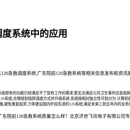
调度系统中的应用
东120急救调度系统,广东院前120急救系统等相关信息发布和资
长,系统原有的功能已经满足不了现有工作的需求,更无法满足公共卫生事件应急指挥
0系统,合理规划指挥调度方式并升级系统.系统按相对独立性可划分为:计算机网络
施,避免重复投资.力争建设国内外较先进的120系统,满足未来三到五年内的业务
院前120急救系统质量怎么样？北京济世飞讯电子有限公司专业承接广东