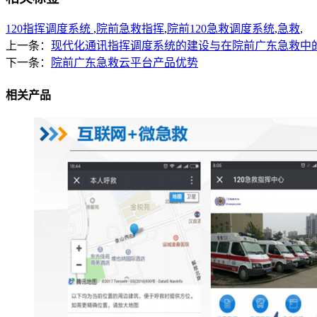
120指挥调度系统
,
院前急救指挥
,
院前120急救调度系统
,
急救
,
上一条：
现代化通讯指挥调度系统的建设与在院前广东急救中
下一条：
院前广东急救云平台产品优势
相关产品