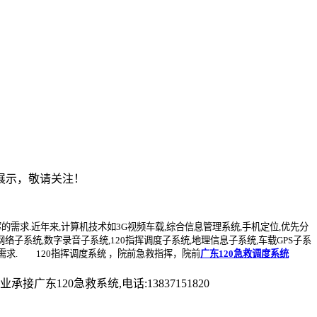
讯展示，敬请关注！
的需求.近年来,计算机技术如3G视频车载,综合信息管理系统,手机定位,优先分
子系统,数字录音子系统,120指挥调度子系统,地理信息子系统,车载GPS子系
需求. 120指挥调度系统 ，院前急救指挥，院前
广东120急救调度系统
120急救系统,电话:13837151820