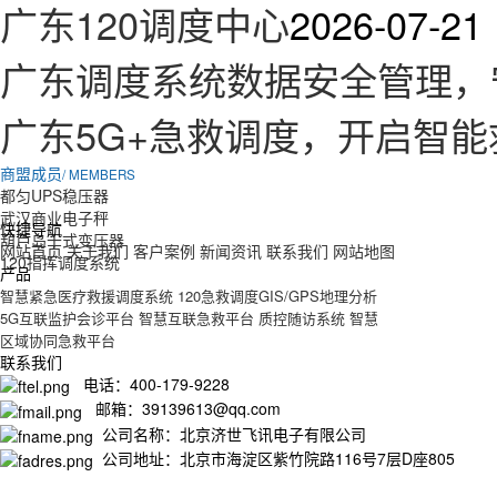
广东120调度中心
2026-07-21
广东调度系统数据安全管理，
广东5G+急救调度，开启智
商盟成员
/ MEMBERS
都匀UPS稳压器
武汉商业电子秤
快捷导航
葫芦岛干式变压器
网站首页
关于我们
客户案例
新闻资讯
联系我们
网站地图
120指挥调度系统
产品
智慧紧急医疗救援调度系统
120急救调度GIS/GPS地理分析
5G互联监护会诊平台
智慧互联急救平台
质控随访系统
智慧
区域协同急救平台
联系我们
电话：400-179-9228
邮箱：39139613@qq.com
公司名称：北京济世飞讯电子有限公司
公司地址：北京市海淀区紫竹院路116号7层D座805