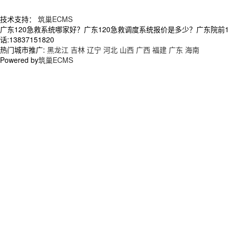
技术支持：
筑巢ECMS
广东120急救系统哪家好？广东120急救调度系统报价是多少？广东院前
话:13837151820
热门城市推广:
黑龙江
吉林
辽宁
河北
山西
广西
福建
广东
海南
Powered by
筑巢ECMS