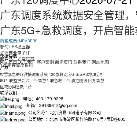
广东调度系统数据安全管理，
广东5G+急救调度，开启智
商盟成员
/ MEMBERS
都匀UPS稳压器
武汉商业电子秤
快捷导航
葫芦岛干式变压器
网站首页
关于我们
客户案例
新闻资讯
联系我们
网站地图
120指挥调度系统
产品
智慧紧急医疗救援调度系统
120急救调度GIS/GPS地理分析
5G互联监护会诊平台
智慧互联急救平台
质控随访系统
智慧
区域协同急救平台
联系我们
电话：400-179-9228
邮箱：39139613@qq.com
公司名称：北京济世飞讯电子有限公司
公司地址：北京市海淀区紫竹院路116号7层D座805