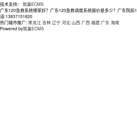
技术支持：
筑巢ECMS
广东120急救系统哪家好？广东120急救调度系统报价是多少？广东院前
话:13837151820
热门城市推广:
黑龙江
吉林
辽宁
河北
山西
广西
福建
广东
海南
Powered by
筑巢ECMS