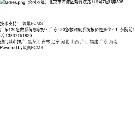
公司地址：北京市海淀区紫竹院路116号7层D座805
技术支持：
筑巢ECMS
广东120急救系统哪家好？广东120急救调度系统报价是多少？广东院前
话:13837151820
热门城市推广:
黑龙江
吉林
辽宁
河北
山西
广西
福建
广东
海南
Powered by
筑巢ECMS