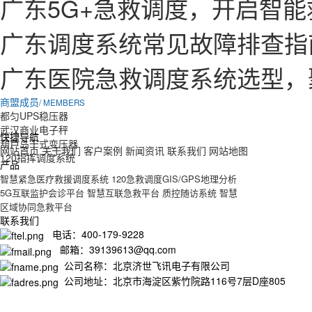
广东5G+急救调度，开启智
广东调度系统常见故障排查指
广东医院急救调度系统选型，
商盟成员
/ MEMBERS
都匀UPS稳压器
武汉商业电子秤
快捷导航
葫芦岛干式变压器
网站首页
关于我们
客户案例
新闻资讯
联系我们
网站地图
120指挥调度系统
产品
智慧紧急医疗救援调度系统
120急救调度GIS/GPS地理分析
5G互联监护会诊平台
智慧互联急救平台
质控随访系统
智慧
区域协同急救平台
联系我们
电话：400-179-9228
邮箱：39139613@qq.com
公司名称：北京济世飞讯电子有限公司
公司地址：北京市海淀区紫竹院路116号7层D座805