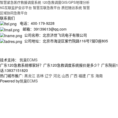
智慧紧急医疗救援调度系统
120急救调度GIS/GPS地理分析
5G互联监护会诊平台
智慧互联急救平台
质控随访系统
智慧
区域协同急救平台
联系我们
电话：400-179-9228
邮箱：39139613@qq.com
公司名称：北京济世飞讯电子有限公司
公司地址：北京市海淀区紫竹院路116号7层D座805
技术支持：
筑巢ECMS
广东120急救系统哪家好？广东120急救调度系统报价是多少？广东院前
话:13837151820
热门城市推广:
黑龙江
吉林
辽宁
河北
山西
广西
福建
广东
海南
Powered by
筑巢ECMS