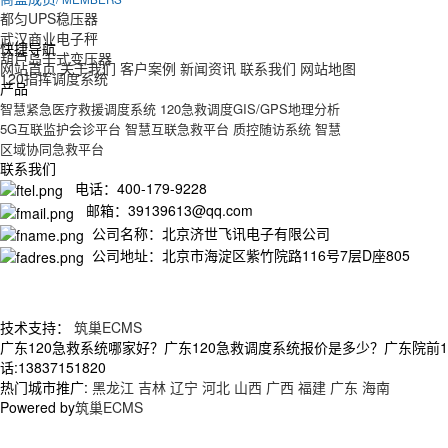
都匀UPS稳压器
武汉商业电子秤
快捷导航
葫芦岛干式变压器
网站首页
关于我们
客户案例
新闻资讯
联系我们
网站地图
120指挥调度系统
产品
智慧紧急医疗救援调度系统
120急救调度GIS/GPS地理分析
5G互联监护会诊平台
智慧互联急救平台
质控随访系统
智慧
区域协同急救平台
联系我们
电话：400-179-9228
邮箱：39139613@qq.com
公司名称：北京济世飞讯电子有限公司
公司地址：北京市海淀区紫竹院路116号7层D座805
技术支持：
筑巢ECMS
广东120急救系统哪家好？广东120急救调度系统报价是多少？广东院前
话:13837151820
热门城市推广:
黑龙江
吉林
辽宁
河北
山西
广西
福建
广东
海南
Powered by
筑巢ECMS