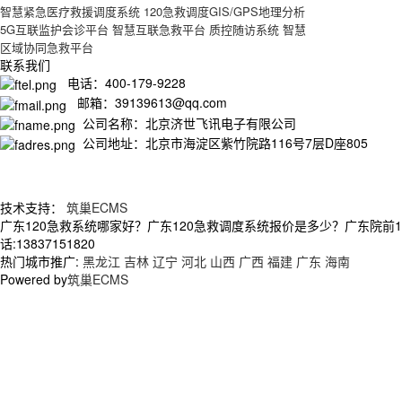
智慧紧急医疗救援调度系统
120急救调度GIS/GPS地理分析
5G互联监护会诊平台
智慧互联急救平台
质控随访系统
智慧
区域协同急救平台
联系我们
电话：400-179-9228
邮箱：39139613@qq.com
公司名称：北京济世飞讯电子有限公司
公司地址：北京市海淀区紫竹院路116号7层D座805
技术支持：
筑巢ECMS
广东120急救系统哪家好？广东120急救调度系统报价是多少？广东院前
话:13837151820
热门城市推广:
黑龙江
吉林
辽宁
河北
山西
广西
福建
广东
海南
Powered by
筑巢ECMS