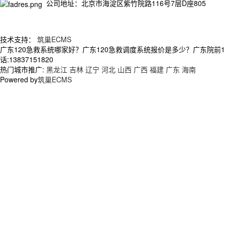
公司地址：北京市海淀区紫竹院路116号7层D座805
技术支持：
筑巢ECMS
广东120急救系统哪家好？广东120急救调度系统报价是多少？广东院前
话:13837151820
热门城市推广:
黑龙江
吉林
辽宁
河北
山西
广西
福建
广东
海南
Powered by
筑巢ECMS