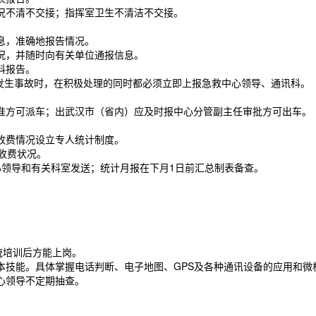
不清不交接；指挥室卫生不清洁不交接。
息，准确地报告情况。
况，并随时向有关单位通报信息。
科报告。
发生事故时，在积极处理的同时都必须立即上报急救中心领导、通讯科。
。
方可派车；出武汉市（省内）应及时报中心分管副主任审批方可出车。
收费情况设立专人统计制度。
收费状况。
领导和有关科室发送；统计月报在下月1日前汇总制表备查。
统培训后方能上岗。
技能。具体掌握电话判断、电子地图、GPS及各种通讯设备的应用和微
心领导不定期抽查。