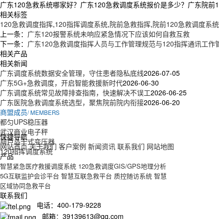
广东120急救系统哪家好？广东120急救调度系统报价是多少？广东院前12
相关标签
120急救调度指挥
,
120指挥调度系统
,
院前急救指挥
,
院前120急救调度系统
上一条：
广东120报警系统未响应紧急情况下应该如何自救互救
下一条：
广东120急救调度指挥人员与工作管理规范与120指挥通讯工作
相关产品
相关新闻
广东调度系统数据安全管理，守住患者隐私底线
2026-07-05
广东5G+急救调度，开启智能救援新时代
2026-06-30
广东调度系统常见故障排查指南，快速解决不误工
2026-06-25
广东医院急救调度系统选型，聚焦院前院内衔接
2026-06-20
商盟成员
/ MEMBERS
都匀UPS稳压器
武汉商业电子秤
快捷导航
葫芦岛干式变压器
网站首页
关于我们
客户案例
新闻资讯
联系我们
网站地图
120指挥调度系统
产品
智慧紧急医疗救援调度系统
120急救调度GIS/GPS地理分析
5G互联监护会诊平台
智慧互联急救平台
质控随访系统
智慧
区域协同急救平台
联系我们
电话：400-179-9228
邮箱：39139613@qq.com