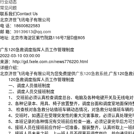
行业动态
常见问题
联系我们
Contact Us
北京济世飞讯电子有限公司
电 话：18600822583
邮 箱：
39139613@qq.com
地址: 北京市海淀区紫竹院路116号7层D座805
广东120急救调度指挥人员工作管理制度
2022-03-10 03:00:00
来源：http://gd.fxele.com.cn/news776220.html
详细介绍：
北京济世飞讯电子有限公司为您免费提供
广东120急救系统
,广东120
120急救调度指挥人员工作管理制度
一、调度人员值班制度
二、调度人员交接班制度
1、 交班前必须认真检查调度总台、电脑及各种电键开关及无线电对
2、各种记录本、用具、椅子放置整齐，调度台面和调度室地面保持
3、 检查核对各急救分站值班车辆动态情况，对急救分站值班车辆的
4、交班时，如遇正在受理突发性的重大灾害事故，必须认真处理完
5、本班记录的各种情况有交班前应检查一遍，必须记录完毕后方可
6、接班人员在接班前应作好一切准备，服装整齐，认真听取上一班的
7、接班人员未来之前，上一班人员不得离开调度岗位，并向通讯科