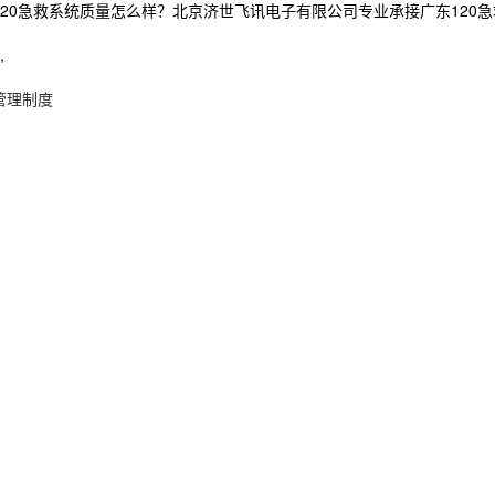
0急救系统质量怎么样？北京济世飞讯电子有限公司专业承接广东120急救系统,
,
管理制度