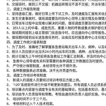
8、交接班时，做到三不交接：机器运转情况不清不交接；外派车情况
三、调度工作报告制度
1、坚持逐级汇报，做好日常上传下达工作，及时通报及汇报有关信
2、发生灾害事故时，值班调度要及时向中心领导上报灾情及处理情
3、日常派车过程中出现难以解决的问题，值班调度员要及时向通讯
4、 对3人以上的中毒、成批伤员、重要人物的呼救或重点保护部位
5、值班期间接到上级主管部门信息指令时，应迅速向中心领导报告
6、值班期间接到出长途急救任务时，出省应及时报急救中心主任批准
四、调度工作统计报表制度
1、为了及时、准确地了解掌握各急救站每天出车人次、病种，以及
2、统计人员应统计出当天24小时内出车的次数、病种、出车地点及
3、统计日报为上午9时前将各急救站工作量汇总制表，并及时向中心
4、 急救中心领导或有关科室需要的各种调度工作数据应及时提供。
5、 严守统计保密制度，未经领导允许不得外泄。
6、 各种数据报表必须准确，决不允许弄虚作假。
五、调度工作培训考核制度
1、 新调入的调度人员要经过培训考核后方能上岗。
2、 “120”系统软件进行升级不断更新改建后，所有调度人员必须系
3、培训重点内容是与调度专业有关的基础理论。包括基本知识、基本
4、培训由专人负责指导和带教。考核由通讯科负责人组织实施，中
5、 培训时间不少于三个月。
6、 考核材料记入个人技术档案。