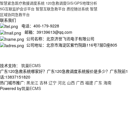
智慧紧急医疗救援调度系统
120急救调度GIS/GPS地理分析
5G互联监护会诊平台
智慧互联急救平台
质控随访系统
智慧
区域协同急救平台
联系我们
电话：400-179-9228
邮箱：39139613@qq.com
公司名称：北京济世飞讯电子有限公司
公司地址：北京市海淀区紫竹院路116号7层D座805
技术支持：
筑巢ECMS
广东120急救系统哪家好？广东120急救调度系统报价是多少？广东院前
话:13837151820
热门城市推广:
黑龙江
吉林
辽宁
河北
山西
广西
福建
广东
海南
Powered by
筑巢ECMS