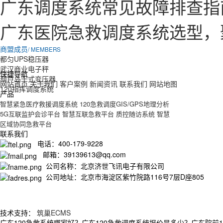
广东调度系统常见故障排查指
广东医院急救调度系统选型，
商盟成员
/ MEMBERS
都匀UPS稳压器
武汉商业电子秤
快捷导航
葫芦岛干式变压器
网站首页
关于我们
客户案例
新闻资讯
联系我们
网站地图
120指挥调度系统
产品
智慧紧急医疗救援调度系统
120急救调度GIS/GPS地理分析
5G互联监护会诊平台
智慧互联急救平台
质控随访系统
智慧
区域协同急救平台
联系我们
电话：400-179-9228
邮箱：39139613@qq.com
公司名称：北京济世飞讯电子有限公司
公司地址：北京市海淀区紫竹院路116号7层D座805
技术支持：
筑巢ECMS
广东120急救系统哪家好？广东120急救调度系统报价是多少？广东院前