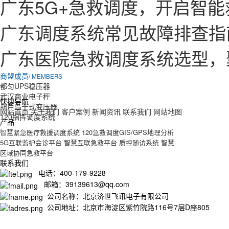
广东5G+急救调度，开启智
广东调度系统常见故障排查指
广东医院急救调度系统选型，
商盟成员
/ MEMBERS
都匀UPS稳压器
武汉商业电子秤
快捷导航
葫芦岛干式变压器
网站首页
关于我们
客户案例
新闻资讯
联系我们
网站地图
120指挥调度系统
产品
智慧紧急医疗救援调度系统
120急救调度GIS/GPS地理分析
5G互联监护会诊平台
智慧互联急救平台
质控随访系统
智慧
区域协同急救平台
联系我们
电话：400-179-9228
邮箱：39139613@qq.com
公司名称：北京济世飞讯电子有限公司
公司地址：北京市海淀区紫竹院路116号7层D座805