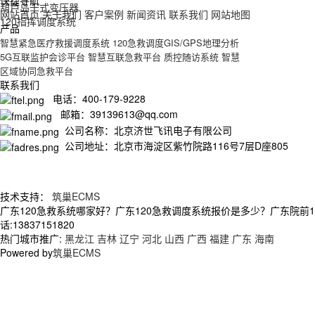
快捷导航
葫芦岛干式变压器
网站首页
关于我们
客户案例
新闻资讯
联系我们
网站地图
120指挥调度系统
产品
智慧紧急医疗救援调度系统
120急救调度GIS/GPS地理分析
5G互联监护会诊平台
智慧互联急救平台
质控随访系统
智慧
区域协同急救平台
联系我们
电话：400-179-9228
邮箱：39139613@qq.com
公司名称：北京济世飞讯电子有限公司
公司地址：北京市海淀区紫竹院路116号7层D座805
技术支持：
筑巢ECMS
广东120急救系统哪家好？广东120急救调度系统报价是多少？广东院前
话:13837151820
热门城市推广:
黑龙江
吉林
辽宁
河北
山西
广西
福建
广东
海南
Powered by
筑巢ECMS