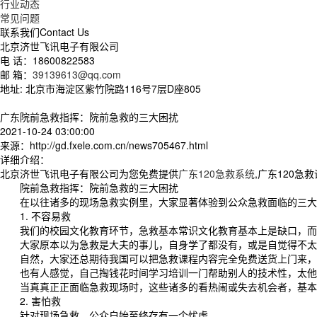
行业动态
常见问题
联系我们
Contact Us
北京济世飞讯电子有限公司
电 话：18600822583
邮 箱：
39139613@qq.com
地址: 北京市海淀区紫竹院路116号7层D座805
广东院前急救指挥：院前急救的三大困扰
2021-10-24 03:00:00
来源：http://gd.fxele.com.cn/news705467.html
详细介绍：
北京济世飞讯电子有限公司为您免费提供
广东120急救系统
,广东120
院前急救指挥：院前急救的三大困扰
在以往诸多的现场急救实例里，大家显著体验到公众急救面临的三大
1. 不容易救
我们的校园文化教育环节，急救基本常识文化教育基本上是缺口，而
大家原本以为急救是大夫的事儿，自身学了都没有，或是自觉得不太
自然，大家还总期待我国可以把急救课程内容完全免费送货上门来，.
也有人感觉，自己掏钱花时间学习培训一门帮助别人的技术性，太他
当真真正正面临急救现场时，这些诸多的看热闹或失去机会者，基本上
2. 害怕救
针对现场急救，公众自始至终存有一个忧虑。