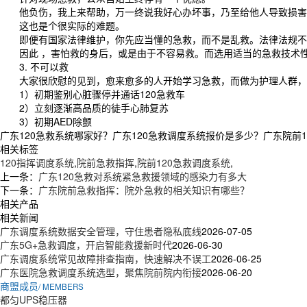
他负伤，我上来帮助，万一终说我好心办坏事，乃至给他人导致损害
这也是个很实际的难题。
即便有国家法律维护，你先应当懂的急救，而不是乱救。法律法规不
因此 ，害怕救的身后，或是由于不容易救。而选用适当的急救技术性
3. 不可以救
大家很欣慰的见到，愈来愈多的人开始学习急救，而做为护理人群，在
1）初期鉴别心脏骤停并通话120急救车
2）立刻逐渐高品质的徒手心肺复苏
3）初期AED除颤
广东120急救系统哪家好？广东120急救调度系统报价是多少？广东院前12
相关标签
120指挥调度系统
,
院前急救指挥
,
院前120急救调度系统
,
上一条：
广东120急救对系统紧急救援领域的感染力有多大
下一条：
广东院前急救指挥：院外急救的相关知识有哪些？
相关产品
相关新闻
广东调度系统数据安全管理，守住患者隐私底线
2026-07-05
广东5G+急救调度，开启智能救援新时代
2026-06-30
广东调度系统常见故障排查指南，快速解决不误工
2026-06-25
广东医院急救调度系统选型，聚焦院前院内衔接
2026-06-20
商盟成员
/ MEMBERS
都匀UPS稳压器