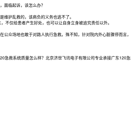
，面临起诉，该怎么办？
是维护乱救的，该肩负的义务也逃不了。
，不仅给患者产生好处，也可以让自身立身被追究责任以外。
公众场地也敢于对路人执行急救。殊不知，针对院内外心脏骤停而言，
0急救系统质量怎么样？北京济世飞讯电子有限公司专业承接广东120急救系统,