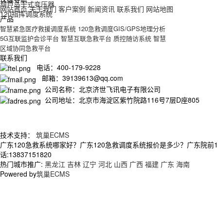
葫芦岛干式变压器
网站首页
关于我们
客户案例
新闻资讯
联系我们
网站地图
120指挥调度系统
产品
智慧紧急医疗救援调度系统
120急救调度GIS/GPS地理分析
5G互联监护会诊平台
智慧互联急救平台
质控随访系统
智慧
区域协同急救平台
联系我们
电话：400-179-9228
邮箱：39139613@qq.com
公司名称：北京济世飞讯电子有限公司
公司地址：北京市海淀区紫竹院路116号7层D座805
技术支持：
筑巢ECMS
广东120急救系统哪家好？广东120急救调度系统报价是多少？广东院前
话:13837151820
热门城市推广:
黑龙江
吉林
辽宁
河北
山西
广西
福建
广东
海南
Powered by
筑巢ECMS