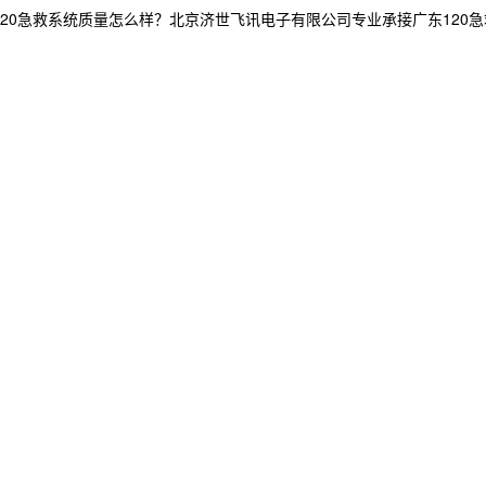
0急救系统质量怎么样？北京济世飞讯电子有限公司专业承接广东120急救系统,