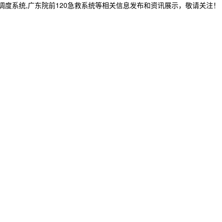
急救调度系统,广东院前120急救系统等相关信息发布和资讯展示，敬请关注！