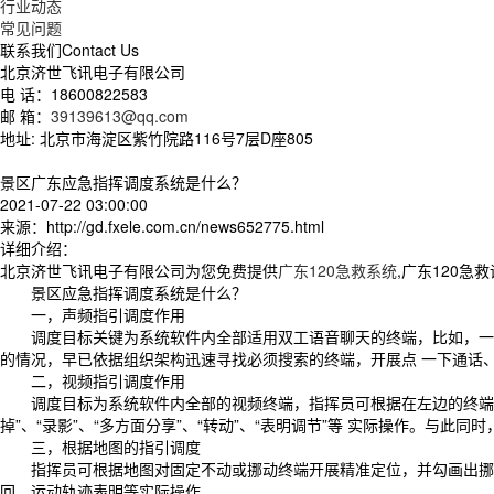
行业动态
常见问题
联系我们
Contact Us
北京济世飞讯电子有限公司
电 话：18600822583
邮 箱：
39139613@qq.com
地址: 北京市海淀区紫竹院路116号7层D座805
景区广东应急指挥调度系统是什么？
2021-07-22 03:00:00
来源：http://gd.fxele.com.cn/news652775.html
详细介绍：
北京济世飞讯电子有限公司为您免费提供
广东120急救系统
,广东120
景区应急指挥调度系统是什么？
一，声频指引调度作用
调度目标关键为系统软件内全部适用双工语音聊天的终端，比如，一般电
的情况，早已依据组织架构迅速寻找必须搜索的终端，开展点 一下通话
二，视频指引调度作用
调度目标为系统软件内全部的视频终端，指挥员可根据在左边的终端目录
掉”、“录影”、“多方面分享”、“转动”、“表明调节”等 实际操作。与此
三，根据地图的指引调度
指挥员可根据地图对固定不动或挪动终端开展精准定位，并勾画出挪动
回，运动轨迹表明等实际操作。