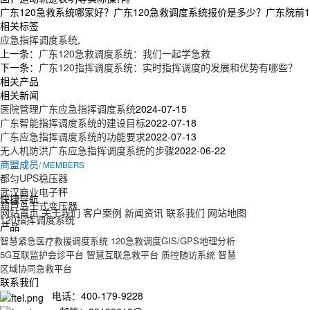
广东120急救系统哪家好？广东120急救调度系统报价是多少？广东院前12
相关标签
应急指挥调度系统
,
上一条：
广东120急救调度系统：我们一起学急救
下一条：
广东120指挥调度系统：实时指挥调度的发展和优势有哪些？
相关产品
相关新闻
医院管理广东应急指挥调度系统
2024-07-15
广东智能指挥调度系统的建设目标
2022-07-18
广东应急指挥调度系统的功能要求
2022-07-13
无人机防洪广东应急指挥调度系统的步骤
2022-06-22
商盟成员
/ MEMBERS
都匀UPS稳压器
武汉商业电子秤
快捷导航
葫芦岛干式变压器
网站首页
关于我们
客户案例
新闻资讯
联系我们
网站地图
120指挥调度系统
产品
智慧紧急医疗救援调度系统
120急救调度GIS/GPS地理分析
5G互联监护会诊平台
智慧互联急救平台
质控随访系统
智慧
区域协同急救平台
联系我们
电话：400-179-9228