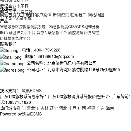
都匀UPS稳压器
武汉商业电子秤
快捷导航
葫芦岛干式变压器
网站首页
关于我们
客户案例
新闻资讯
联系我们
网站地图
120指挥调度系统
产品
智慧紧急医疗救援调度系统
120急救调度GIS/GPS地理分析
5G互联监护会诊平台
智慧互联急救平台
质控随访系统
智慧
区域协同急救平台
联系我们
电话：400-179-9228
邮箱：39139613@qq.com
公司名称：北京济世飞讯电子有限公司
公司地址：北京市海淀区紫竹院路116号7层D座805
技术支持：
筑巢ECMS
广东120急救系统哪家好？广东120急救调度系统报价是多少？广东院前
话:13837151820
热门城市推广:
黑龙江
吉林
辽宁
河北
山西
广西
福建
广东
海南
Powered by
筑巢ECMS