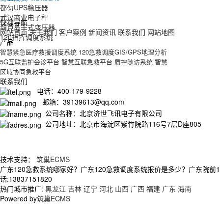
都匀UPS稳压器
武汉商业电子秤
快捷导航
葫芦岛干式变压器
网站首页
关于我们
客户案例
新闻资讯
联系我们
网站地图
120指挥调度系统
产品
智慧紧急医疗救援调度系统
120急救调度GIS/GPS地理分析
5G互联监护会诊平台
智慧互联急救平台
质控随访系统
智慧
区域协同急救平台
联系我们
电话：400-179-9228
邮箱：39139613@qq.com
公司名称：北京济世飞讯电子有限公司
公司地址：北京市海淀区紫竹院路116号7层D座805
技术支持：
筑巢ECMS
广东120急救系统哪家好？广东120急救调度系统报价是多少？广东院前
话:13837151820
热门城市推广:
黑龙江
吉林
辽宁
河北
山西
广西
福建
广东
海南
Powered by
筑巢ECMS