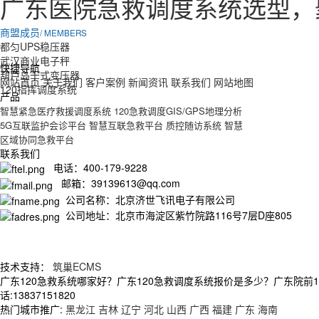
广东医院急救调度系统选型，
商盟成员
/ MEMBERS
都匀UPS稳压器
武汉商业电子秤
快捷导航
葫芦岛干式变压器
网站首页
关于我们
客户案例
新闻资讯
联系我们
网站地图
120指挥调度系统
产品
智慧紧急医疗救援调度系统
120急救调度GIS/GPS地理分析
5G互联监护会诊平台
智慧互联急救平台
质控随访系统
智慧
区域协同急救平台
联系我们
电话：400-179-9228
邮箱：39139613@qq.com
公司名称：北京济世飞讯电子有限公司
公司地址：北京市海淀区紫竹院路116号7层D座805
技术支持：
筑巢ECMS
广东120急救系统哪家好？广东120急救调度系统报价是多少？广东院前
话:13837151820
热门城市推广:
黑龙江
吉林
辽宁
河北
山西
广西
福建
广东
海南