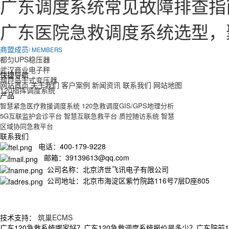
广东调度系统常见故障排查指
广东医院急救调度系统选型，
商盟成员
/ MEMBERS
都匀UPS稳压器
武汉商业电子秤
快捷导航
葫芦岛干式变压器
网站首页
关于我们
客户案例
新闻资讯
联系我们
网站地图
120指挥调度系统
产品
智慧紧急医疗救援调度系统
120急救调度GIS/GPS地理分析
5G互联监护会诊平台
智慧互联急救平台
质控随访系统
智慧
区域协同急救平台
联系我们
电话：400-179-9228
邮箱：39139613@qq.com
公司名称：北京济世飞讯电子有限公司
公司地址：北京市海淀区紫竹院路116号7层D座805
技术支持：
筑巢ECMS
广东120急救系统哪家好？广东120急救调度系统报价是多少？广东院前