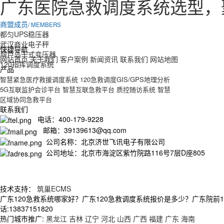
广东医院急救调度系统选型，
商盟成员
/ MEMBERS
都匀UPS稳压器
武汉商业电子秤
快捷导航
葫芦岛干式变压器
网站首页
关于我们
客户案例
新闻资讯
联系我们
网站地图
120指挥调度系统
产品
智慧紧急医疗救援调度系统
120急救调度GIS/GPS地理分析
5G互联监护会诊平台
智慧互联急救平台
质控随访系统
智慧
区域协同急救平台
联系我们
电话：400-179-9228
邮箱：39139613@qq.com
公司名称：北京济世飞讯电子有限公司
公司地址：北京市海淀区紫竹院路116号7层D座805
技术支持：
筑巢ECMS
广东120急救系统哪家好？广东120急救调度系统报价是多少？广东院前
话:13837151820
热门城市推广:
黑龙江
吉林
辽宁
河北
山西
广西
福建
广东
海南