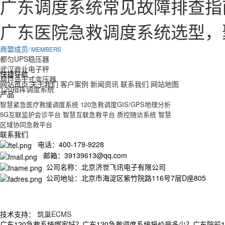
广东调度系统常见故障排查指
广东医院急救调度系统选型，
商盟成员
/ MEMBERS
都匀UPS稳压器
武汉商业电子秤
快捷导航
葫芦岛干式变压器
网站首页
关于我们
客户案例
新闻资讯
联系我们
网站地图
120指挥调度系统
产品
智慧紧急医疗救援调度系统
120急救调度GIS/GPS地理分析
5G互联监护会诊平台
智慧互联急救平台
质控随访系统
智慧
区域协同急救平台
联系我们
电话：400-179-9228
邮箱：39139613@qq.com
公司名称：北京济世飞讯电子有限公司
公司地址：北京市海淀区紫竹院路116号7层D座805
技术支持：
筑巢ECMS
广东120急救系统哪家好？广东120急救调度系统报价是多少？广东院前