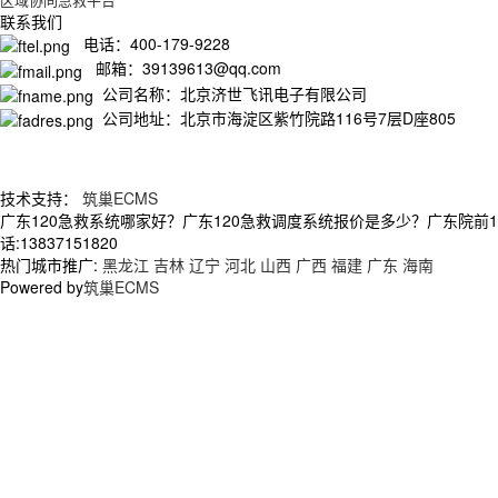
联系我们
电话：400-179-9228
邮箱：39139613@qq.com
公司名称：北京济世飞讯电子有限公司
公司地址：北京市海淀区紫竹院路116号7层D座805
技术支持：
筑巢ECMS
广东120急救系统哪家好？广东120急救调度系统报价是多少？广东院前
话:13837151820
热门城市推广:
黑龙江
吉林
辽宁
河北
山西
广西
福建
广东
海南
Powered by
筑巢ECMS