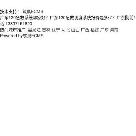
技术支持：
筑巢ECMS
广东120急救系统哪家好？广东120急救调度系统报价是多少？广东院前
话:13837151820
热门城市推广:
黑龙江
吉林
辽宁
河北
山西
广西
福建
广东
海南
Powered by
筑巢ECMS