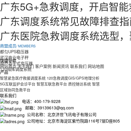
广东5G+急救调度，开启智
广东调度系统常见故障排查指
广东医院急救调度系统选型，
商盟成员
/ MEMBERS
都匀UPS稳压器
武汉商业电子秤
快捷导航
葫芦岛干式变压器
网站首页
关于我们
客户案例
新闻资讯
联系我们
网站地图
120指挥调度系统
产品
智慧紧急医疗救援调度系统
120急救调度GIS/GPS地理分析
5G互联监护会诊平台
智慧互联急救平台
质控随访系统
智慧
区域协同急救平台
联系我们
电话：400-179-9228
邮箱：39139613@qq.com
公司名称：北京济世飞讯电子有限公司
公司地址：北京市海淀区紫竹院路116号7层D座805