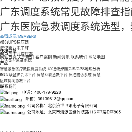
广东调度系统常见故障排查指
广东医院急救调度系统选型，
商盟成员
/ MEMBERS
都匀UPS稳压器
武汉商业电子秤
快捷导航
葫芦岛干式变压器
网站首页
关于我们
客户案例
新闻资讯
联系我们
网站地图
120指挥调度系统
产品
智慧紧急医疗救援调度系统
120急救调度GIS/GPS地理分析
5G互联监护会诊平台
智慧互联急救平台
质控随访系统
智慧
区域协同急救平台
联系我们
电话：400-179-9228
邮箱：39139613@qq.com
公司名称：北京济世飞讯电子有限公司
公司地址：北京市海淀区紫竹院路116号7层D座805