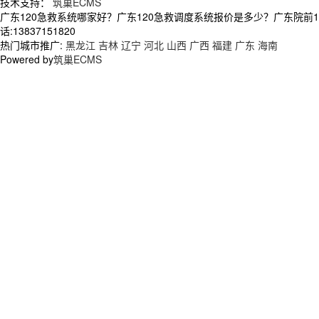
技术支持：
筑巢ECMS
广东120急救系统哪家好？广东120急救调度系统报价是多少？广东院前
话:13837151820
热门城市推广:
黑龙江
吉林
辽宁
河北
山西
广西
福建
广东
海南
Powered by
筑巢ECMS