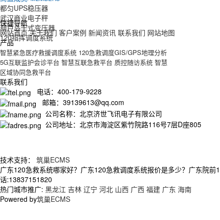
都匀UPS稳压器
武汉商业电子秤
快捷导航
葫芦岛干式变压器
网站首页
关于我们
客户案例
新闻资讯
联系我们
网站地图
120指挥调度系统
产品
智慧紧急医疗救援调度系统
120急救调度GIS/GPS地理分析
5G互联监护会诊平台
智慧互联急救平台
质控随访系统
智慧
区域协同急救平台
联系我们
电话：400-179-9228
邮箱：39139613@qq.com
公司名称：北京济世飞讯电子有限公司
公司地址：北京市海淀区紫竹院路116号7层D座805
技术支持：
筑巢ECMS
广东120急救系统哪家好？广东120急救调度系统报价是多少？广东院前
话:13837151820
热门城市推广:
黑龙江
吉林
辽宁
河北
山西
广西
福建
广东
海南
Powered by
筑巢ECMS