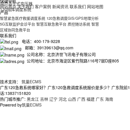
快捷导航
葫芦岛干式变压器
网站首页
关于我们
客户案例
新闻资讯
联系我们
网站地图
120指挥调度系统
产品
智慧紧急医疗救援调度系统
120急救调度GIS/GPS地理分析
5G互联监护会诊平台
智慧互联急救平台
质控随访系统
智慧
区域协同急救平台
联系我们
电话：400-179-9228
邮箱：39139613@qq.com
公司名称：北京济世飞讯电子有限公司
公司地址：北京市海淀区紫竹院路116号7层D座805
技术支持：
筑巢ECMS
广东120急救系统哪家好？广东120急救调度系统报价是多少？广东院前
话:13837151820
热门城市推广:
黑龙江
吉林
辽宁
河北
山西
广西
福建
广东
海南
Powered by
筑巢ECMS