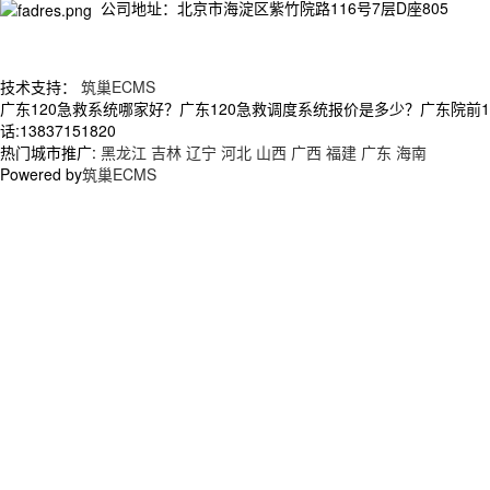
公司地址：北京市海淀区紫竹院路116号7层D座805
技术支持：
筑巢ECMS
广东120急救系统哪家好？广东120急救调度系统报价是多少？广东院前
话:13837151820
热门城市推广:
黑龙江
吉林
辽宁
河北
山西
广西
福建
广东
海南
Powered by
筑巢ECMS