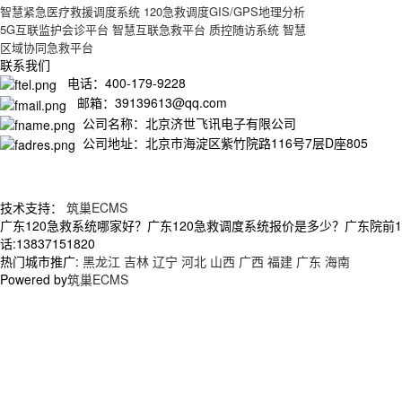
智慧紧急医疗救援调度系统
120急救调度GIS/GPS地理分析
5G互联监护会诊平台
智慧互联急救平台
质控随访系统
智慧
区域协同急救平台
联系我们
电话：400-179-9228
邮箱：39139613@qq.com
公司名称：北京济世飞讯电子有限公司
公司地址：北京市海淀区紫竹院路116号7层D座805
技术支持：
筑巢ECMS
广东120急救系统哪家好？广东120急救调度系统报价是多少？广东院前
话:13837151820
热门城市推广:
黑龙江
吉林
辽宁
河北
山西
广西
福建
广东
海南
Powered by
筑巢ECMS